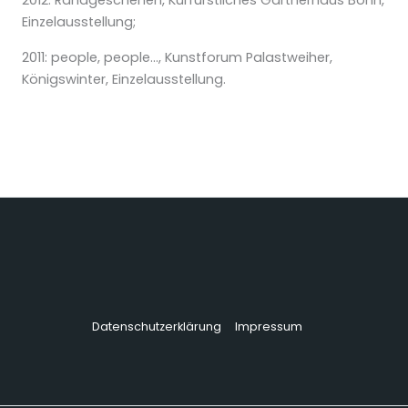
2012:
Randgeschehen,
Kurfürstliches Gärtnerhaus Bonn,
Einzelausstellung;
2011:
people, people…,
Kunstforum Palastweiher,
Königswinter, Einzelausstellung.
Datenschutzerklärung
Impressum