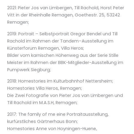
2021:
Pieter Jos van Limbergen, Till Rachold, Horst Peter
Vitt
in der Rheinhalle Remagen, Goethestr. 25, 53242
Remagen;
2019:
Portrait – Selbstportrait
Gregor Bendel und Till
Rachold im Rahmen der
Tandem
–
Ausstellung im
Künsterforum Remagen, Villa Heros;
Bilder vom karnischen Höhenweg
aus der Serie
S
tille
Meister
im Rahmen der BBK-Mitglieder-Ausstellung im
Pumpwerk Siegburg;
2018:
Homestories
im Kulturbahnhof Nettersheim;
Homestories
Villa Heros, Remagen;
Die Zwei
Fotografie von Pieter Jos van Limbergen und
Till Rachold im M.A.S.H, Remagen;
2017:
The family of me
eine Portraitausstellung,
kurfürstliches Gärtnerhaus Bonn;
Homestories
Anne von Hoyningen-Huene,